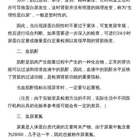
另外，剧烈运动、寒冷、发热、精神紧张、长时间直立位时
亦可导致蛋白尿发生，这时肾脏并没有明显的病理改变，称为“生
理性蛋白尿”，一般是暂时性的。
因此，当出现尿蛋白阳性时不要过于紧张，可复查尿常规，
然后进行综合判断。如果需要进一步深入的检查，可进行24小时
尿蛋白定量或微量蛋白定量检测以发现早期的肾脏病变。
二、血肌酐
肌酐是肌肉产生能量过程中产生的一种化合物，正常的肾功
能可以过滤和排泄血液中的肌酐，因此，血液中的肌酐水平反映
了肾脏的过滤功能，是检测肾脏功能的重要指标。
当血肌酐指标出现异常时，一定要引起重视。
（注意：由于实验室及检测方法的不同，实际生活中不同医
疗机构出具的化验单参考值可能会有一定的差异。）
三、血尿素氮
尿素是人体蛋白质代谢的主要终末产物。由于尿素中氮含量
为28/60，几乎达一半，因此也被称作尿素氮。