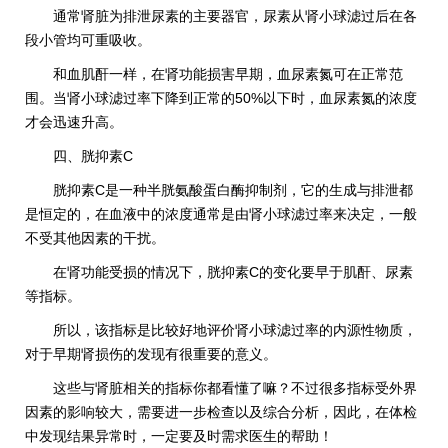
通常肾脏为排泄尿素的主要器官，尿素从肾小球滤过后在各
段小管均可重吸收。
和血肌酐一样，在肾功能损害早期，血尿素氮可在正常范
围。当肾小球滤过率下降到正常的50%以下时，血尿素氮的浓度
才会迅速升高。
四、胱抑素C
胱抑素C是一种半胱氨酸蛋白酶抑制剂，它的生成与排泄都
是恒定的，在血液中的浓度通常是由肾小球滤过率来决定，一般
不受其他因素的干扰。
在肾功能受损的情况下，胱抑素C的变化要早于肌酐、尿素
等指标。
所以，该指标是比较好地评价肾小球滤过率的内源性物质，
对于早期肾损伤的发现有很重要的意义。
这些与肾脏相关的指标你都看懂了嘛？不过很多指标受外界
因素的影响较大，需要进一步检查以及综合分析，因此，在体检
中发现结果异常时，一定要及时需求医生的帮助！