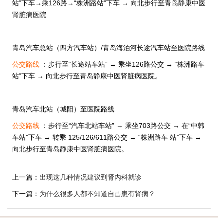
站”下车→乘126路→“株洲路站”下车 → 向北步行至青岛静康中医
肾脏病医院
青岛汽车总站（四方汽车站）/青岛海泊河长途汽车站至医院路线
公交路线
：步行至“长途站车站” → 乘坐126路公交 → “株洲路车
站”下车 → 向北步行至青岛静康中医肾脏病医院。
青岛汽车北站（城阳）至医院路线
公交路线
：步行至“汽车北站车站” → 乘坐703路公交 → 在“中韩
车站”下车 → 转乘 125/126/611路公交 → “株洲路车 站”下车 →
向北步行至青岛静康中医肾脏病医院。
上一篇：
出现这几种情况建议到肾内科就诊
下一篇：
为什么很多人都不知道自己患有肾病？