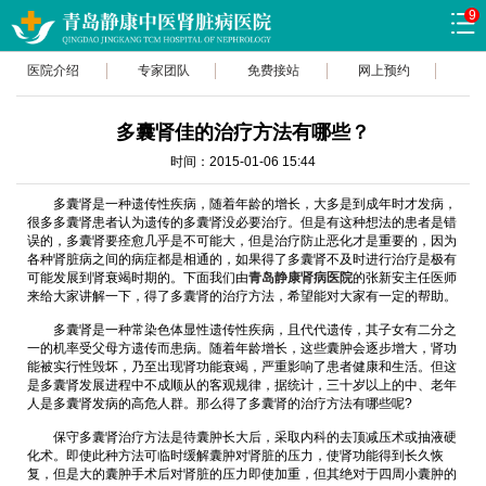
9
医院介绍
专家团队
免费接站
网上预约
多囊肾佳的治疗方法有哪些？
时间：2015-01-06 15:44
多囊肾是一种遗传性疾病，随着年龄的增长，大多是到成年时才发病，
很多多囊肾患者认为遗传的多囊肾没必要治疗。但是有这种想法的患者是错
误的，多囊肾要痊愈几乎是不可能大，但是治疗防止恶化才是重要的，因为
各种肾脏病之间的病症都是相通的，如果得了多囊肾不及时进行治疗是极有
可能发展到肾衰竭时期的。下面我们由
青岛静康肾病医院
的张新安主任医师
来给大家讲解一下，得了多囊肾的治疗方法，希望能对大家有一定的帮助。
多囊肾是一种常染色体显性遗传性疾病，且代代遗传，其子女有二分之
一的机率受父母方遗传而患病。随着年龄增长，这些囊肿会逐步增大，肾功
能被实行性毁坏，乃至出现肾功能衰竭，严重影响了患者健康和生活。但这
是多囊肾发展进程中不成顺从的客观规律，据统计，三十岁以上的中、老年
人是多囊肾发病的高危人群。那么得了多囊肾的治疗方法有哪些呢?
保守多囊肾治疗方法是待囊肿长大后，采取内科的去顶减压术或抽液硬
化术。即使此种方法可临时缓解囊肿对肾脏的压力，使肾功能得到长久恢
复，但是大的囊肿手术后对肾脏的压力即使加重，但其绝对于四周小囊肿的