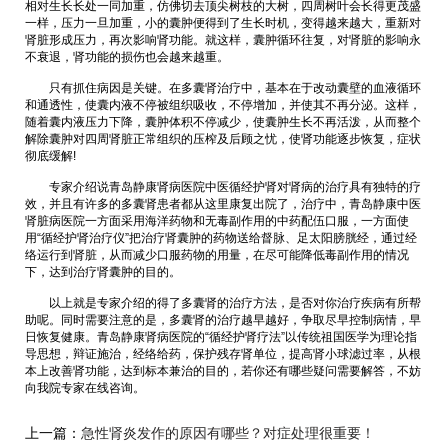
相对生长长处一同加重，仿佛切去顶尖树枝的大树，四周树叶会长得更茂盛
一样，压力一旦加重，小的囊肿便得到了生长时机，变得越来越大，重新对
肾脏形成压力，再次影响肾功能。就这样，囊肿循环往复，对肾脏的影响永
不衰退，肾功能的损伤也会越来越重。
只有抓住病因是关键。在多囊肾治疗中，基本在于改动囊壁的血液循环
和通透性，使囊内液不停被组织吸收，不停增加，并使其不再分泌。这样，
随着囊内液压力下降，囊肿体积不停减少，使囊肿生长不再活泼，从而整个
解除囊肿对四周肾脏正常组织的压榨及后顾之忧，使肾功能逐步恢复，症状
彻底缓解!
专家介绍说青岛静康肾病医院中医循经护肾对肾病的治疗具有独特的疗
效，并且有许多的多囊肾患者都从这里康复出院了，治疗中，青岛静康中医
肾脏病医院一方面采用海洋药物和无毒副作用的中药配伍口服，一方面使
用“循经护肾治疗仪”把治疗肾囊肿的药物送给督脉、足太阳膀胱经，通过经
络运行到肾脏，从而减少口服药物的用量，在尽可能降低毒副作用的情况
下，达到治疗肾囊肿的目的。
以上就是专家介绍的得了多囊肾的治疗方法，是否对你治疗疾病有所帮
助呢。同时需要注意的是，多囊肾的治疗越早越好，争取尽早控制病情，早
日恢复健康。青岛静康肾病医院的“循经护肾疗法”以传统祖国医学为理论指
导思想，辩证施治，经络给药，保护残存肾单位，提高肾小球滤过率，从根
本上改善肾功能，达到标本兼治的目的，若你还有哪些疑问需要解答，不妨
向我院专家在线咨询。
上一篇：
急性肾炎发作的原因有哪些？对症处理很重要！